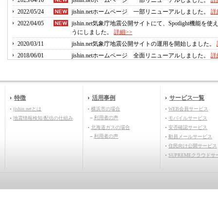
2025/04/16
jishin.netホームページ 一部リニューアルしました。
詳
2022/05/24
jishin.netホームページ 一部リニューアルしました。
詳
2022/04/05
jishin.net気象庁地震公開サイトにて、Spotlight機能を使
うにしました。
詳細>>
2020/03/11
jishin.net気象庁地震公開サイトの運用を開始しました。
2018/06/01
jishin.netホームページ 全面リニューアルしました。
詳
2016/10/03
jishin.netホームページ 一部リニューアルしました。
詳
2013/05/13
北海道ガス（株）様の導入事例を掲載しました。
詳細>
2011/05/10
jishin.netホームページ 全面リニューアルしました。
詳
特徴
活用事例
サービス一覧
2011/04/18
Google Maps版jishin.net 運用開始しました。
詳細>>
jishin.netとは
横浜市の場合
WEB会員サービス
2011/03/28
Google Maps版jishin.net サンプルサイトを公開しました
利用者の声
地震情報検知/配信の仕組み
モバイルサービス
>>
北海道ガスの場合
安否確認サービス
2011/03/28
液状化危険度分布の指標にPL値を採用しました。
詳細>
利用者の声
動員メールサービス
2009/04/01
横浜市様にて、市民向け情報公開サービスが開始されま
住民向け公開サービス
詳細>>
SUPREMEクラウドサ
2004/01/06
「2003年日経優秀製品・サービス賞 優秀賞 日経産
賞」を受賞しました。
詳細>>